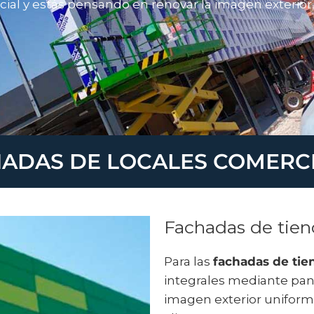
cial y estás pensando en renovar la imagen exterior,
ADAS DE LOCALES COMERC
Fachadas de tien
Para las
fachadas de tie
integrales mediante pan
imagen exterior uniforme