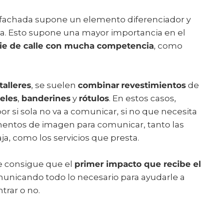
a fachada supone un elemento diferenciador y
. Esto supone una mayor importancia en el
pie de calle con mucha competencia
, como
talleres
, se suelen
combinar
revestimientos
de
teles
,
banderines
y
rótulos
. En estos casos,
r si sola no va a comunicar, si no que necesita
mentos de imagen para comunicar, tanto las
ja, como los servicios que presta.
e consigue que el
primer impacto que recibe el
municando todo lo necesario para ayudarle a
ntrar o no.