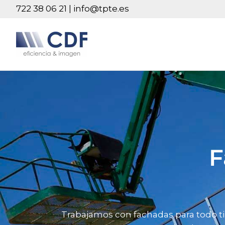
Ir
722 38 06 21 | info@tpte.es
al
contenido
F
Trabajamos con fachadas para todo tipo