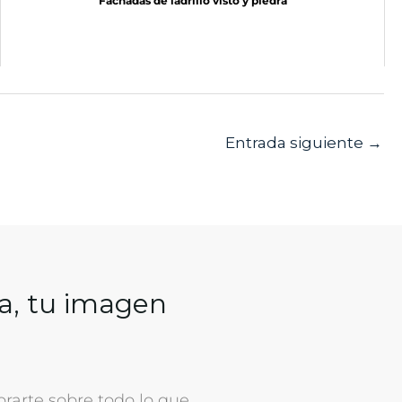
Fachadas de ladrillo visto y piedra
Entrada siguiente
→
a, tu imagen
rarte sobre todo lo que