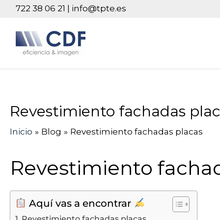
Ir
722 38 06 21 | info@tpte.es
al
contenido
Revestimiento fachadas pla
Navegación
de
Inicio
Blog
Revestimiento fachadas placas
entradas
Revestimiento facha
Aquí vas a encontrar
Revestimiento fachadas placas