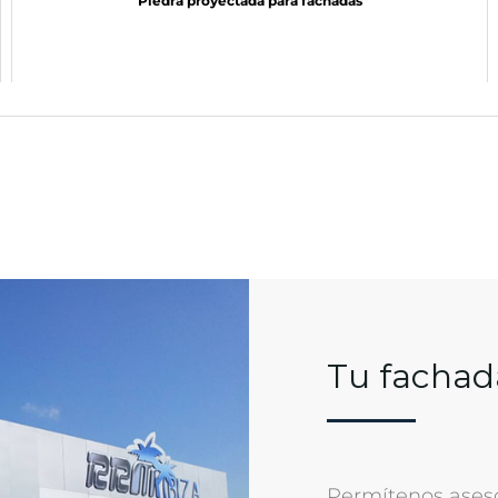
Piedra proyectada para fachadas
Tu fachad
Permítenos aseso